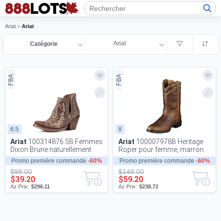
Ariat
>
Ariat
Ariat
Catégorie
FBA
FBA
6.5
8
Ariat
100314876.5B Femmes
Ariat
100007978B Heritage
Dixon Brune naturellement
Roper pour femme, marron
vieillie 200 - Marron 6.5B
vieilli 200 - Marron 8B
Promo première commande
-60%
Promo première commande
-60%
$98.00
$148.00
$39.20
$59.20
Az Prix:
$296.11
Az Prix:
$238.72