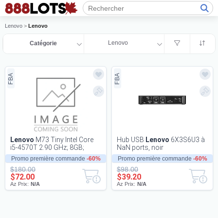
Lenovo
>
Lenovo
Lenovo
Catégorie
FBA
FBA
Lenovo
M73 Tiny Intel Core
Hub USB
Lenovo
6X3S6U3 à
i5-4570T 2.90 GHz; 8GB;
NaN ports, noir
128GB SSD
Promo première commande
-60%
Promo première commande
-60%
$180.00
$98.00
$72.00
$39.20
Az Prix:
N/A
Az Prix:
N/A