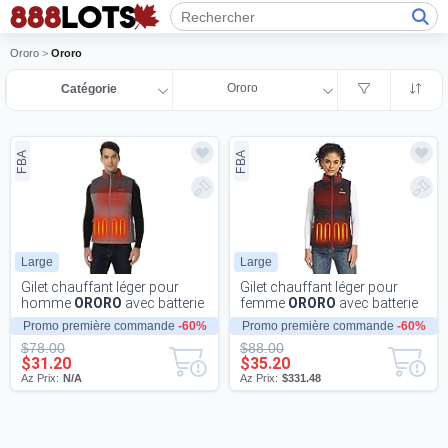
Ororo
>
Ororo
Ororo
Catégorie
FBA
FBA
Large
Large
Gilet chauffant léger pour
Gilet chauffant léger pour
homme
ORORO
avec batterie
femme
ORORO
avec batterie
rechargeable USB-C, gilet
intégrée (taille L)
Promo première commande
-60%
Promo première commande
-60%
chauffant c...
$78.00
$88.00
$31.20
$35.20
Az Prix:
N/A
Az Prix:
$331.48