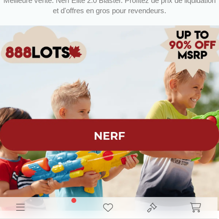
Meilleure vente: Nerf Elite 2.0 Blaster. Profitez de prix de liquidation
et d'offres en gros pour revendeurs.