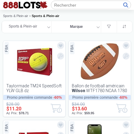
Sports & Plein-air
>
Sports & Plein-air
Sports & Plein-air
Marque
FBA
FBA
Taylormade TM24 SpeedSoft
Ballon de football américain
YLW GLB dz
Wilson
WTF1780 NCAA 1780
GST Composite
Promo première commande
-60%
Promo première commande
-60%
$28.00
$34.00
$11.20
$13.60
Az Prix:
$78.71
Az Prix:
$59.95
FBA
FBA