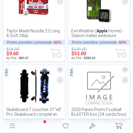
Taylor Made Noodle 22 Long
Eve Weather (
Apple
Home) -
& Soft 24bp
Station météo extérieure
connectée pour suivre la
Promo première commande
-60%
Promo première commande
-60%
température,...
$24.00
$130.00
$9.60
$52.00
Az Prix:
$60.47
Az Prix:
$284.16
FBA
FBA
Skateboard 7 couches 31"x8"
2020 Panini Prizm Football
Pro Skateboard complet en
BLASTER box (24 cards/box)
bois d'érable Longboard pour
Promo première commande
-60%
Promo première commande
-60%
adolesc...
$48.00
$58.00
$19.20
$23.20