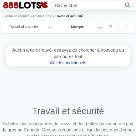
Travail et sécurité
>
Chaussures
>
Travail et sécurité
Travail et sécurité
Marque
Aucun article trouvé, essayez de chercher à nouveau ou
parcourez tout
Articles individuels
Travail et sécurité
Achetez des chaussures de travail et des bottes de sécurité à prix
de gros au Canada. Grosses réductions et liquidations quotidiennes