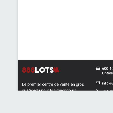
600-10 
Ontari
info@8
Le premier centre de vente en gros
du Canada pour les revendeurs
+1 (73
Nous c