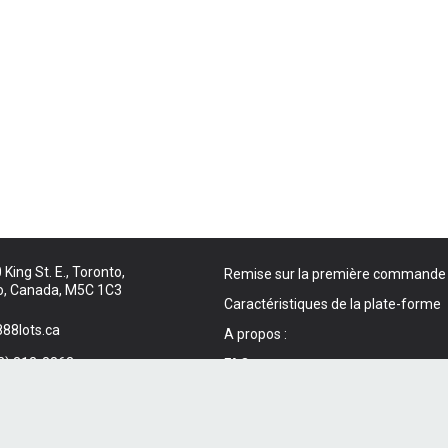
King St. E., Toronto,
Remise sur la première commande
o, Canada, M5C 1C3
Caractéristiques de la plate-forme
88lots.ca
A propos :
2) 312-8863
FAQ
ontacter