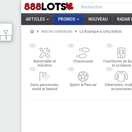
ARTICLES
PROMOS
NOUVEAU
RADAR 
Articles individuels
La Boutique à cinq dollars
1
Automobile et
Chaussures
Fournitures de b
industrie
et scolaires
Soins personnels,
Sports & Plein-air
Vêtements, mod
santé et beauté
accessoires