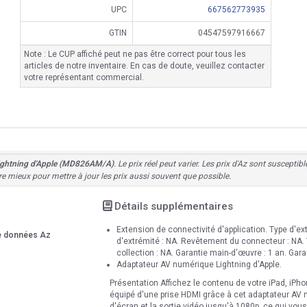
UPC
667562773935
GTIN
04547597916667
Note : Le CUP affiché peut ne pas être correct pour tous les
articles de notre inventaire. En cas de doute, veuillez contacter
votre représentant commercial.
ightning d'Apple (MD826AM/A)
. Le prix réel peut varier. Les prix d'Az sont suscept
re mieux pour mettre à jour les prix aussi souvent que possible.
Détails supplémentaires
Extension de connectivité d'application. Type d'ext
de données Az
d'extrémité : NA. Revêtement du connecteur : NA. V
collection : NA. Garantie main-d'œuvre : 1 an. Garan
Adaptateur AV numérique Lightning d'Apple.
Présentation Affichez le contenu de votre iPad, iPh
équipé d'une prise HDMI grâce à cet adaptateur AV n
d'écran et la sortie vidéo jusqu'à 1080p, ce qui vou