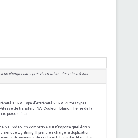
ibles de changer sans préavis en raison des mises à jour
rémité 1 : NA. Type d'extrémité 2 : NA. Autres types
itesse de transfert : NA. Couleur : Blanc. Thème de la
tie pièces : 1 an.
one ou iPod touch compatible sur n'importe quel écran
umérique Lightning. Il prend en charge la duplication
s permet de visionner du contenu tel que des films, des