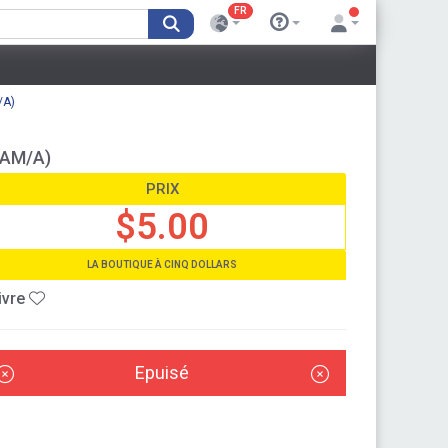
FR
/A)
6AM/A)
PRIX
$5.00
LA BOUTIQUE À CINQ DOLLARS
ivre
Epuisé