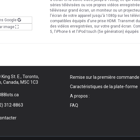
séries télévisées ou vos propres vidéos enregistrées
téléviseur grand écran, un moniteur ou un projecteur
l'écran de votre appareil jusqu'à 1080p sur les télé
ns Google
compatibles équipés d'une prise HDMI. Transmet du
des vidéos enregistrées, sur votre grand écran. Comp
ar image
5, l'iPhone 6 et l'iPod touch (5e génération) équipé
King St. E., Toronto,
Remise sur la première commande
o, Canada, M5C 1C3
Caractéristiques de la plate-forme
88lots.ca
A propos :
2) 312-8863
FAQ
ontacter