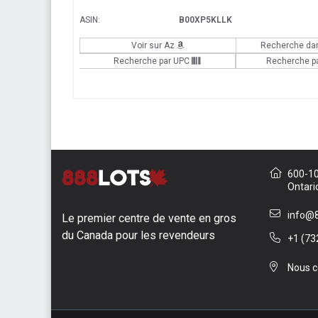
ASIN:
B00XP5KLLK
Voir sur Az
Recherche da
Recherche par UPC
Recherche p
600-10 
Ontari
info@8
Le premier centre de vente en gros
du Canada pour les revendeurs
+1 (73
Nous c