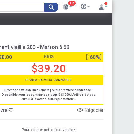
FR
t vieillie 200 - Marron 6.5B
98.00
PRIX
[-60%]
$39.20
PROMO PREMIÈRE COMMANDE
Promotion valable uniquement pour la première commande !
Disponible pour les commandes jusqu'à $1000. L'offre n'est pas
cumulable avec d'autres promotions.
ivre
Négocier
Pour acheter cet article, veuillez