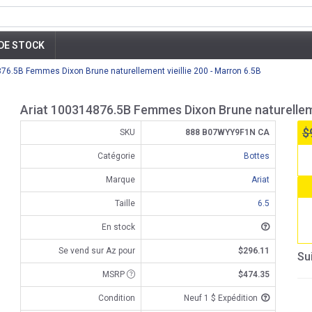
DE STOCK
76.5B Femmes Dixon Brune naturellement vieillie 200 - Marron 6.5B
Ariat 100314876.5B Femmes Dixon Brune naturellemen
$
SKU
888 B07WYY9F1N CA
Catégorie
Bottes
Marque
Ariat
Taille
6.5
En stock
Se vend sur Az pour
$296.11
Su
MSRP
$474.35
Condition
Neuf 1 $ Expédition