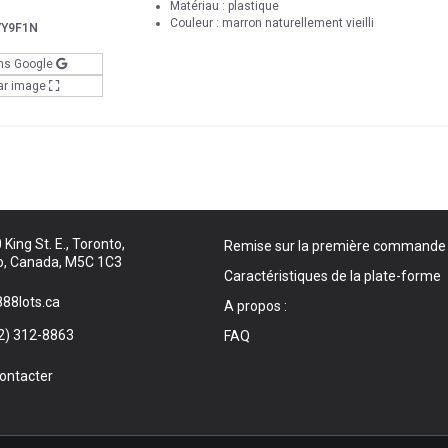
Matériau : plastique
Couleur : marron naturellement vieilli
Y9F1N
ns Google
ar image
King St. E., Toronto,
Remise sur la première commande
o, Canada, M5C 1C3
Caractéristiques de la plate-forme
88lots.ca
A propos :
2) 312-8863
FAQ
ontacter