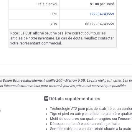
Frais d'envoi
$1.00
par unité
UPC
192904240559
GTIN
00192904240559
Note : Le CUP affiché peut ne pas être correct pour tous les
articles de notre inventaire. En cas de doute, veuillez contacter
votre représentant commercial.
Dixon Brune naturellement vieillie 200 - Marron 6.5B
. Le prix réel peut varier. Les
us faisons de notre mieux pour mettre à jour les prix aussi souvent que possible.
Détails supplémentaires
Technologie ATS pour plus de stabilité et un confor
1
Tige et pied en cuir pleine fleur de première qualité
Motif de coutures sur quatre rangées sur l'ensem
Découpe sur le côté pour un enfilage facile
Semelle extérieure en cuir teinté clouée à la main