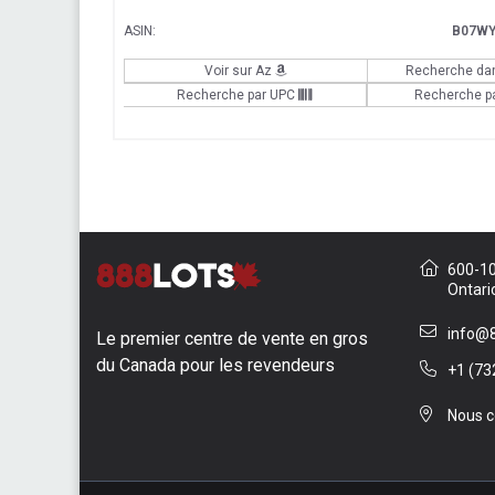
ASIN:
B07WY
Voir sur Az
Recherche da
Recherche par UPC
Recherche p
600-10 
Ontari
info@8
Le premier centre de vente en gros
du Canada pour les revendeurs
+1 (73
Nous c