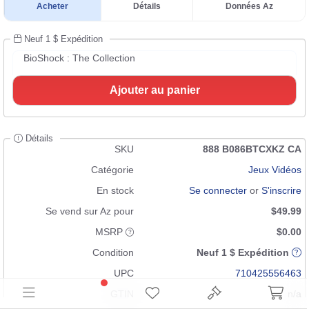
Acheter
Détails
Données Az
Neuf 1 $ Expédition
BioShock : The Collection
Ajouter au panier
Détails
SKU
888 B086BTCXKZ CA
Catégorie
Jeux Vidéos
En stock
Se connecter
or
S'inscrire
Se vend sur Az pour
$49.99
MSRP
$0.00
Condition
Neuf 1 $ Expédition
UPC
710425556463
GTIN
n/a