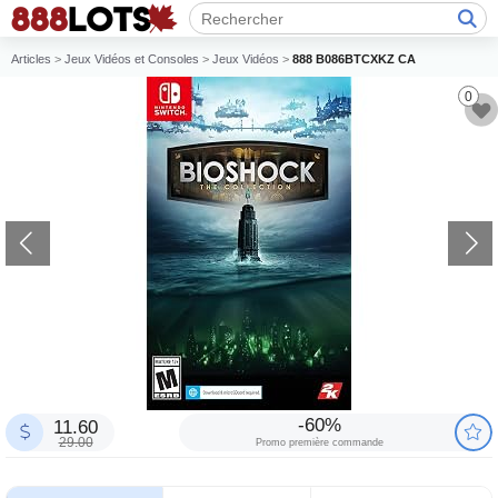
Articles
>
Jeux Vidéos et Consoles
>
Jeux Vidéos
>
888 B086BTCXKZ CA
0
-60%
11.60
29.00
Promo première commande