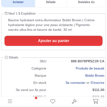
Acheter
Détails
Données Az
Neuf 1 $ Expédition
Baume hydratant extra-illuminateur Bobbi Brown | Crème
hydratante légère pour une peau éclatante | Pigments
nacrés ultra-fins et beurre de karité, 30 ml
Ajouter au panier
Détails
SKU
888 B078PR5Z1R CA
Catégorie
Produits de beauté
Marque
Bobbi Brown
En stock
Se connecter
or
S'inscrire
Se vend sur Az pour
$111.00
MSRP
$111.00
Condition
Neuf 1 $ Expédition