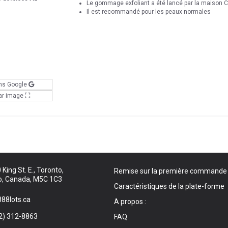
Le gommage exfoliant a été lancé par la maison C
Il est recommandé pour les peaux normales
ns Google
ar image
King St. E., Toronto,
Remise sur la première commande
o, Canada, M5C 1C3
Caractéristiques de la plate-forme
88lots.ca
A propos :
2) 312-8863
FAQ