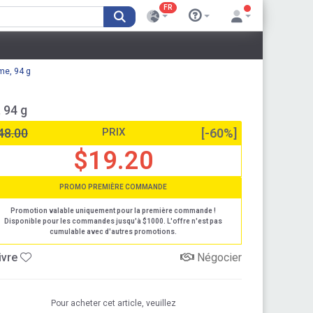
FR
me, 94 g
 94 g
48.00
PRIX
[-60%]
$19.20
PROMO PREMIÈRE COMMANDE
Promotion valable uniquement pour la première commande !
Disponible pour les commandes jusqu'à $1000. L'offre n'est pas
cumulable avec d'autres promotions.
ivre
Négocier
Pour acheter cet article, veuillez