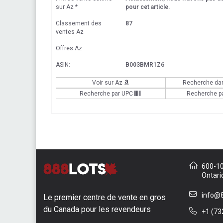
sur Az
*
pour cet article.
Classement des
87
ventes Az
Offres Az
ASIN:
B003BMR1Z6
Voir sur Az
Recherche da
Recherche par UPC
Recherche p
600-10 
Ontari
info@8
Le premier centre de vente en gros
du Canada pour les revendeurs
+1 (73