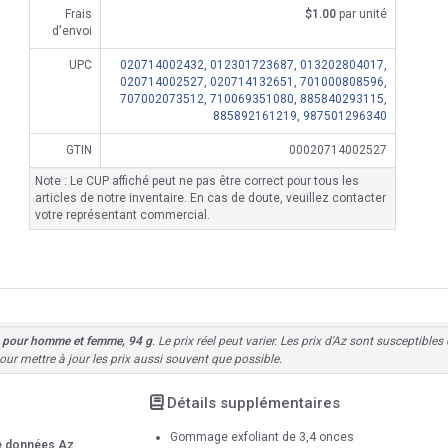
Frais
$1.00
par unité
d'envoi
UPC
020714002432,
012301723687,
013202804017,
020714002527,
020714132651,
701000808596,
707002073512,
710069351080,
885840293115,
885892161219,
987501296340
GTIN
00020714002527
Note : Le CUP affiché peut ne pas être correct pour tous les
articles de notre inventaire. En cas de doute, veuillez contacter
votre représentant commercial.
e pour homme et femme, 94 g
. Le prix réel peut varier. Les prix d'Az sont susceptibl
ur mettre à jour les prix aussi souvent que possible.
Détails supplémentaires
Gommage exfoliant de 3,4 onces
de données Az