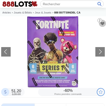
Articles
>
Jouets & Bébés
>
Jeux & Jouets
>
888 B07TS9NDBL CA
2
-60%
51.20
128.00
Promo première commande