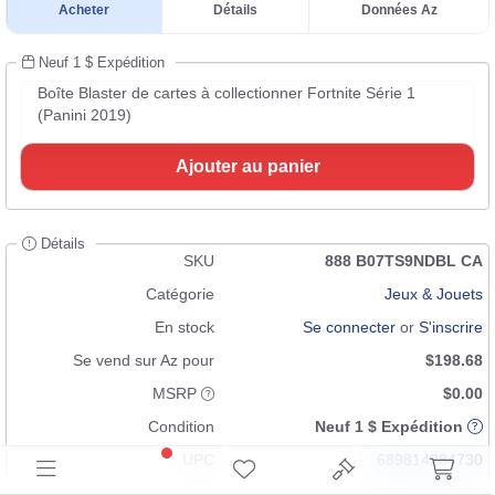
Acheter
Détails
Données Az
Neuf 1 $ Expédition
Boîte Blaster de cartes à collectionner Fortnite Série 1
(Panini 2019)
Ajouter au panier
Détails
SKU
888 B07TS9NDBL CA
Catégorie
Jeux & Jouets
En stock
Se connecter
or
S'inscrire
Se vend sur Az pour
$198.68
MSRP
$0.00
Condition
Neuf 1 $ Expédition
UPC
689814284730
GTIN
n/a