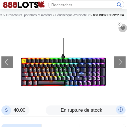
es
>
Ordinateurs, portables et matériel
>
Périphérique d'ordinateur
>
888 B09YZ3BNYP CA
0
40.00
En rupture de stock