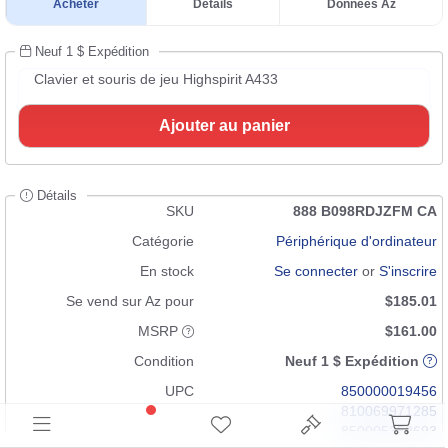
Acheter
Détails
Données Az
Neuf 1 $ Expédition
Clavier et souris de jeu Highspirit A433
Ajouter au panier
Détails
SKU
888 B098RDJZFM CA
Catégorie
Périphérique d'ordinateur
En stock
Se connecter
or
S'inscrire
Se vend sur Az pour
$185.01
MSRP
$161.00
Condition
Neuf 1 $ Expédition
UPC
850000019456
810069971285
850005352693