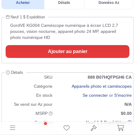
Acheter
Détails
Données Az
Neuf 1 $ Expédition
GordVE KG004 Caméscope numérique à écran LCD 2,7
pouces, vision nocturne, appareil photo 24 MP, appareil
photo numérique HD
Ajouter au panier
Détails
SKU
888 B07HQFPGH6 CA
Catégorie
Appareils photo et caméscopes
En stock
Se connecter
or
S'inscrire
Se vend sur Az pour
N/A
MSRP
$0.00
Condition
Neuf 1 $ Expédition
UPC
633879505392