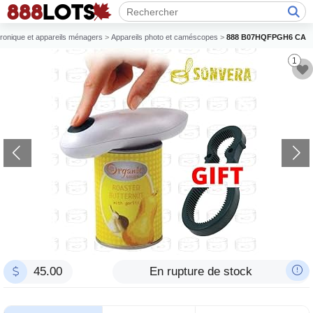
tronique et appareils ménagers
>
Appareils photo et caméscopes
>
888 B07HQFPGH6 CA
1
45.00
En rupture de stock