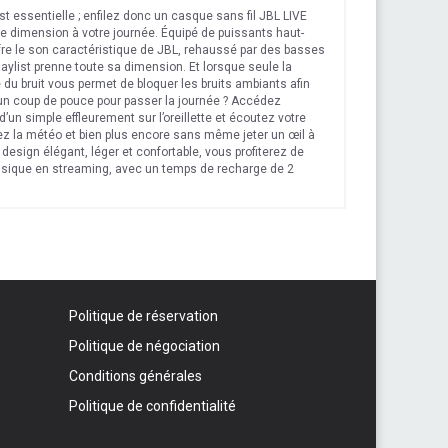
st essentielle ; enfilez donc un casque sans fil JBL LIVE
e dimension à votre journée. Équipé de puissants haut-
re le son caractéristique de JBL, rehaussé par des basses
list prenne toute sa dimension. Et lorsque seule la
du bruit vous permet de bloquer les bruits ambiants afin
’un coup de pouce pour passer la journée ? Accédez
un simple effleurement sur l’oreillette et écoutez votre
ez la météo et bien plus encore sans même jeter un œil à
design élégant, léger et confortable, vous profiterez de
sique en streaming, avec un temps de recharge de 2
un câble amovible pratique avec télécommande/micro qui
 batterie est à plat. Écoutez votre musique sans
éristiques : Son signature JBL, Obtenez de l’aide de votre
ractions en sourdine, Appels mains libres, Connexion
, Application « My JBL Headphones », 30 heures
, Rangez-le en toute sécurité lorsque vous ne l’utilisez
ne signature sonore que l’on retrouve dans les salles les
nt vocal : Écoutez votre playlist préférée, envoyez un SMS
Politique de réservation
apotant simplement sur l’oreillette pour activer l’assistant
velle application JBL pour configurer facilement vos
Politique de négociation
Éliminez les distractions : éloignez le bruit et restez
 du bruit. Appels mains libres : restez en contact avec
Conditions générales
ns situés sur l'oreillette. Lorsque la batterie est à plat, il
Politique de confidentialité