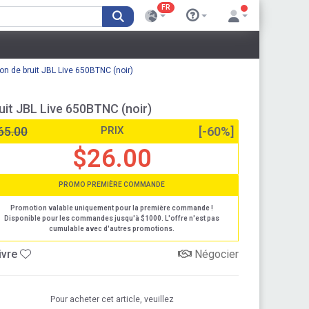
FR
on de bruit JBL Live 650BTNC (noir)
ruit JBL Live 650BTNC (noir)
65.00
PRIX
[-60%]
$26.00
PROMO PREMIÈRE COMMANDE
Promotion valable uniquement pour la première commande !
Disponible pour les commandes jusqu'à $1000. L'offre n'est pas
cumulable avec d'autres promotions.
ivre
Négocier
Pour acheter cet article, veuillez