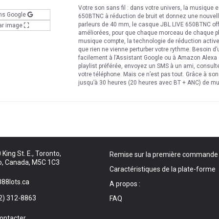
Votre son sans fil : dans votre univers, la musique e
ns Google
650BTNC à réduction de bruit et donnez une nouvell
parleurs de 40 mm, le casque JBL LIVE 650BTNC off
ar image
améliorées, pour que chaque morceau de chaque play
musique compte, la technologie de réduction active 
que rien ne vienne perturber votre rythme. Besoin d
facilement à l’Assistant Google ou à Amazon Alexa d’
playlist préférée, envoyez un SMS à un ami, consult
votre téléphone. Mais ce n’est pas tout. Grâce à son 
jusqu’à 30 heures (20 heures avec BT + ANC) de mu
heures, des capacités de connexion multipoint et 
vous permet de continuer à écouter même lorsque la
interruption avec le casque JBL LIVE 650BTNC.Caract
assistant vocal, Lancez la lecture ; mettez les dist
multipoint, Arceau en tissu pour un confort optimal
d’autonomie avec l’ANC désactivé et recharge rapide
pas, Son signature JBL, Haut-parleurs de 40 mm et u
plus célèbres du monde entier.Utilisez votre assista
King St. E., Toronto,
Remise sur la première commande
à un ami, consultez la météo et bien plus encore en t
o, Canada, M5C 1C3
vocal Google ou Amazon Alexa. Utilisez la toute nou
Caractéristiques de la plate-forme
assistants vocaux préférés. Appuyez sur « Lecture ». 
88lots.ca
concentré sur la musique grâce à la réduction active
A propos :
votre entourage en gérant vos appels à l'aide des bouto
2) 312-8863
FAQ
suffit de brancher le câble audio et
ontacter