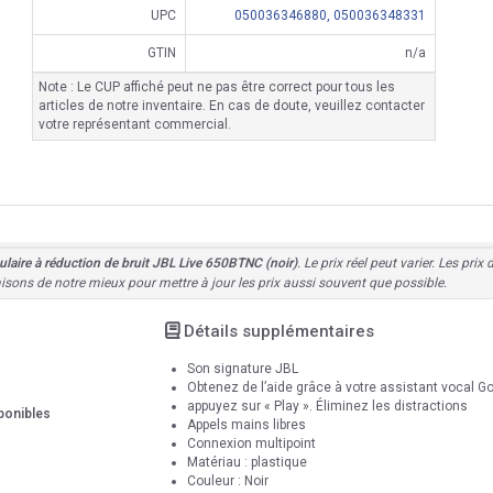
UPC
050036346880,
050036348331
GTIN
n/a
Note : Le CUP affiché peut ne pas être correct pour tous les
articles de notre inventaire. En cas de doute, veuillez contacter
votre représentant commercial.
ulaire à réduction de bruit JBL Live 650BTNC (noir)
. Le prix réel peut varier. Les pr
aisons de notre mieux pour mettre à jour les prix aussi souvent que possible.
Détails supplémentaires
Son signature JBL
Obtenez de l’aide grâce à votre assistant vocal 
appuyez sur « Play ». Éliminez les distractions
ponibles
Appels mains libres
Connexion multipoint
Matériau : plastique
Couleur : Noir