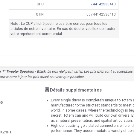
UPC
744142530413
GTIN
00744142530413
Note : Le CUP affiché peut ne pas être correct pour tous les
articles de notre inventaire. En cas de doute, veuillez contacter
votre représentant commercial.
 1" Tweeter Speakers - Black
. Le prix réel peut varier. Les prix d'Az sont susceptibl
ur mettre à jour les prix aussi souvent que possible.
Détails supplémentaires
Every single driver is completely unique to Totem 
00
manufactured to the strictest standards to meet ou
world. In some cases, where the technology is beyo
secret, Totem can and will build our own drivers. Ev
axis natural presentation, and spatial articulation.
High conductivity gold plated connectors efficient
performance. They accommodate a variety of conn
2KZYFT