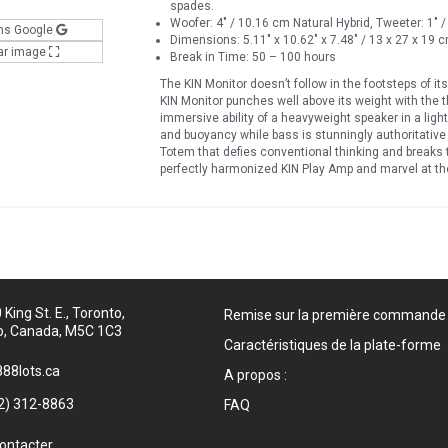
spades.
Woofer: 4" / 10.16 cm Natural Hybrid, Tweeter: 1
ns Google
Dimensions: 5.11″ x 10.62″ x 7.48″ / 13 x 27 x 19 
ar image
Break in Time: 50 – 100 hours
The KIN Monitor doesn’t follow in the footsteps of it
KIN Monitor punches well above its weight with the 
immersive ability of a heavyweight speaker in a light
and buoyancy while bass is stunningly authoritative 
Totem that defies conventional thinking and breaks t
perfectly harmonized KIN Play Amp and marvel at t
King St. E., Toronto,
Remise sur la première commande
o, Canada, M5C 1C3
Caractéristiques de la plate-forme
88lots.ca
A propos :
2) 312-8863
FAQ
ontacter