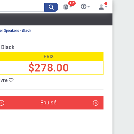
FR
er Speakers - Black
 Black
PRIX
$278.00
ivre
Epuisé