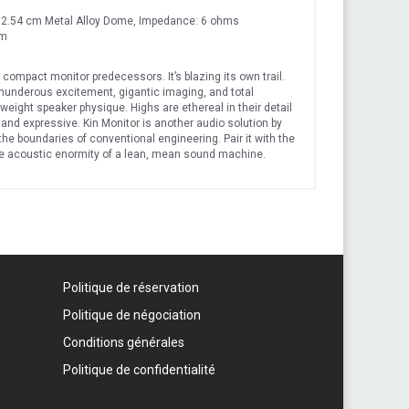
" / 2.54 cm Metal Alloy Dome, Impedance: 6 ohms
cm
s compact monitor predecessors. It’s blazing its own trail.
thunderous excitement, gigantic imaging, and total
weight speaker physique. Highs are ethereal in their detail
and expressive. Kin Monitor is another audio solution by
he boundaries of conventional engineering. Pair it with the
he acoustic enormity of a lean, mean sound machine.
Politique de réservation
Politique de négociation
Conditions générales
Politique de confidentialité