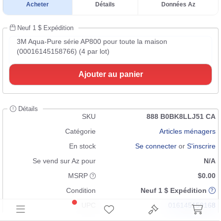
Acheter
Détails
Données Az
Neuf 1 $ Expédition
3M Aqua-Pure série AP800 pour toute la maison
(00016145158766) (4 par lot)
Ajouter au panier
Détails
SKU
888 B0BK8LLJ51 CA
Catégorie
Articles ménagers
En stock
Se connecter
or
S'inscrire
Se vend sur Az pour
N/A
MSRP
$0.00
Condition
Neuf 1 $ Expédition
UPC
016145159168
016145158766