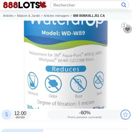
Articles
>
Maison & Jardin
>
Articles ménagers
>
888 B0BK8LLJ51 CA
1
-60%
12.00
30.00
Promo première commande