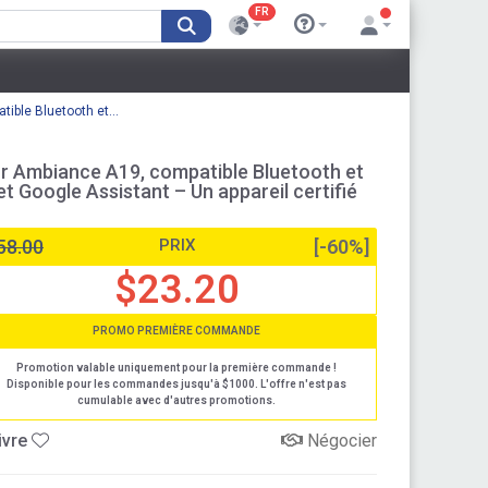
FR
ible Bluetooth et...
or Ambiance A19, compatible Bluetooth et
t Google Assistant – Un appareil certifié
58.00
PRIX
[-60%]
$23.20
PROMO PREMIÈRE COMMANDE
Promotion valable uniquement pour la première commande !
Disponible pour les commandes jusqu'à $1000. L'offre n'est pas
cumulable avec d'autres promotions.
ivre
Négocier