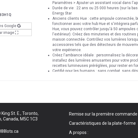
Paramètres > Ajouter un assistant vocal dans l'ap
Durée de vie : 22 ans ou 25 000 heures (sur la bas
Energy Star
B3H1Q
Anciens clients Hue : cette ampoule connectée, b
fonctionner avec votre hub Hue et s'intégrera par
ns Google
Hue, vous pouvez contrôler jusqu'à 50 ampoules
ar image
l'extérieur). Créez des minuteries et des routines
maison connectée. Contrôlez vos lumières lorsqu
accessoires tels que des détecteurs de mouvemen
votre expérience.
Créez l'ambiance idéale : personnalisez la décora
installez des lumières amusantes pour votre pro
recettes lumineuses préréglées, pour rester en fo
Certifié pour les humains : sans combat, sans dés
vraiment simple.
Matériau : polymère synthétique (PMMA)
Couleur : blanc et environnement coloré (16 milli
King St. E., Toronto,
Remise sur la première commande
o, Canada, M5C 1C3
Caractéristiques de la plate-forme
88lots.ca
A propos :