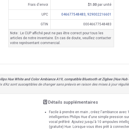
Frais d'envoi
$1.00
par unité
UPC
046677548483,
929002216601
GTIN
00046677548483
Note : Le CUP affiché peut ne pas être correct pour tous les
articles de notre inventaire. En cas de doute, veuillez contacter
votre représentant commercial.
ilips Hue White and Color Ambiance A19, compatible Bluetooth et Zigbee (Hue Hub e
 prix d'Az sont susceptibles de changer sans préavis en raison des mises à jour régul
Détails supplémentaires
Facile à prendre en main ; créez l'ambiance avec 
intelligentes Philips Hue d'une simple pression sur
vocal préféré. Ajoutez jusqu'à 10 ampoules intell
(gratuite) Hue. Lorsque vous êtes prêt à connect