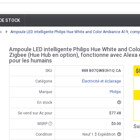
DE STOCK
ge
Ampoule LED intelligente Philips Hue White and Color Ambiance A19, compat
Ampoule LED intelligente Philips Hue White and Col
Zigbee (Hue Hub en option), fonctionne avec Alexa e
pour les humains
$
SKU
888 B07QWB3H1Q CA
Catégorie
Électricité et éclairage
Marque
Philips
En stock
Se vend sur Az pour
$77.48
MSRP
$0.00
Su
Condition
Neuf 1 $ Expédition