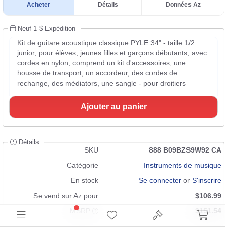
Acheter
Détails
Données Az
Neuf 1 $ Expédition
Kit de guitare acoustique classique PYLE 34" - taille 1/2
junior, pour élèves, jeunes filles et garçons débutants, avec
cordes en nylon, comprend un kit d'accessoires, une
housse de transport, un accordeur, des cordes de
rechange, des médiators, une sangle - pour droitiers
Ajouter au panier
Détails
SKU
888 B09BZS9W92 CA
Catégorie
Instruments de musique
En stock
Se connecter
or
S'inscrire
Se vend sur Az pour
$106.99
MSRP
$151.54
Condition
Neuf 1 $ Expédition