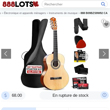
s
>
Électronique et appareils ménagers
>
Instruments de musique
>
888 B09BZS9W92 CA
2
68.00
En rupture de stock