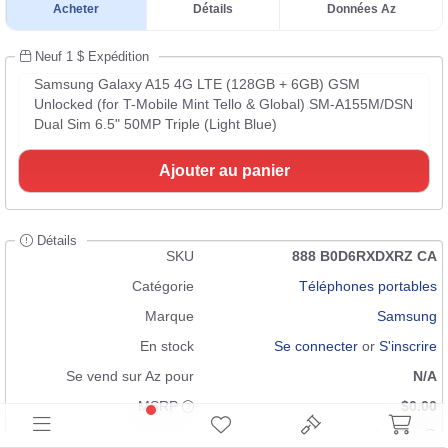
Acheter
Détails
Données Az
Neuf 1 $ Expédition
Samsung Galaxy A15 4G LTE (128GB + 6GB) GSM
Unlocked (for T-Mobile Mint Tello & Global) SM-A155M/DSN
Dual Sim 6.5" 50MP Triple (Light Blue)
Ajouter au panier
Détails
SKU
888 B0D6RXDXRZ CA
Catégorie
Téléphones portables
Marque
Samsung
En stock
Se connecter
or
S'inscrire
Se vend sur Az pour
N/A
MSRP
$0.00
Condition
Neuf 1 $ Expédition