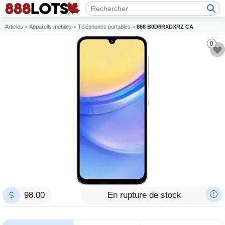
Articles
>
Appareils mobiles
>
Téléphones portables
>
888 B0D6RXDXRZ CA
0
98.00
En rupture de stock