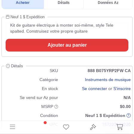
Acheter
Détails
Données Az
Neuf 1 $ Expédition
Kit de guitare électrique à monter soi-même, style Tele
spalted. Construisez votre propre guitare
Ajouter au panier
Détails
SKU
888 B075YRP2FW CA
Catégorie
Instruments de musique
En stock
Se connecter
or
S'inscrire
Se vend sur Az pour
N/A
MSRP
$0.00
Condition
Neuf 1 $ Expédition
UPC
767223142220
GTIN
n/a