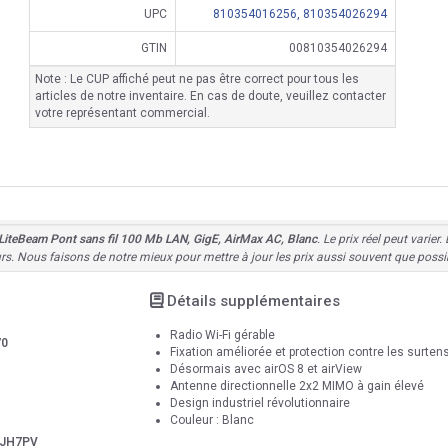
UPC
810354016256,
810354026294
GTIN
00810354026294
Note : Le CUP affiché peut ne pas être correct pour tous les
articles de notre inventaire. En cas de doute, veuillez contacter
votre représentant commercial.
iteBeam Pont sans fil 100 Mb LAN, GigE, AirMax AC, Blanc
. Le prix réel peut varie
urs. Nous faisons de notre mieux pour mettre à jour les prix aussi souvent que possi
Détails supplémentaires
Radio Wi-Fi gérable
70
Fixation améliorée et protection contre les surten
Désormais avec airOS 8 et airView
Antenne directionnelle 2x2 MIMO à gain élevé
Design industriel révolutionnaire
Couleur : Blanc
2JH7PV