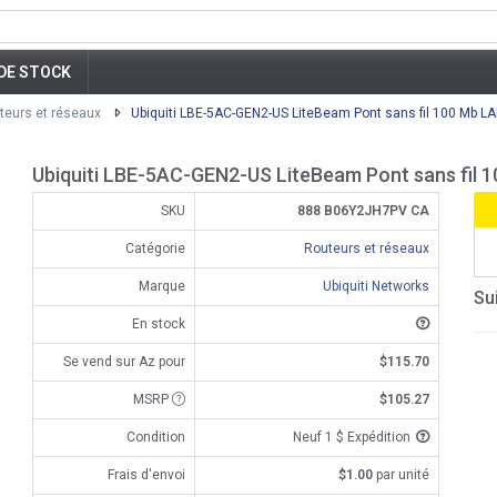
DE STOCK
teurs et réseaux
Ubiquiti LBE-5AC-GEN2-US LiteBeam Pont sans fil 100 Mb LA
Ubiquiti LBE-5AC-GEN2-US LiteBeam Pont sans fil 1
SKU
888 B06Y2JH7PV CA
Catégorie
Routeurs et réseaux
Marque
Ubiquiti Networks
Su
En stock
Se vend sur Az pour
$115.70
MSRP
$105.27
Condition
Neuf 1 $ Expédition
Frais d'envoi
$1.00
par unité