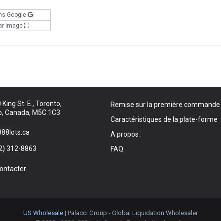
ns Google
ar image
King St. E., Toronto,
Remise sur la première commande
o, Canada, M5C 1C3
Caractéristiques de la plate-forme
88lots.ca
A propos :
2) 312-8863
FAQ
ontacter
US Wholesale
| Palacci Group - Global Liquidation Wholesaler