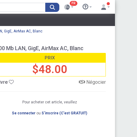
FR
N, GigE, AirMax AC, Blanc
00 Mb LAN, GigE, AirMax AC, Blanc
PRIX
$48.00
ivre
Négocier
Pour acheter cet article, veuillez
Se connecter
ou
S'inscrire (C'est GRATUIT)