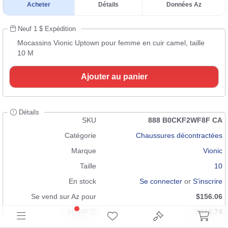
Acheter
Détails
Données Az
Neuf 1 $ Expédition
Mocassins Vionic Uptown pour femme en cuir camel, taille
10 M
Ajouter au panier
Détails
SKU
888 B0CKF2WF8F CA
Catégorie
Chaussures décontractées
Marque
Vionic
Taille
10
En stock
Se connecter
or
S'inscrire
Se vend sur Az pour
$156.06
MSRP
$313.74
Condition
Neuf 1 $ Expédition