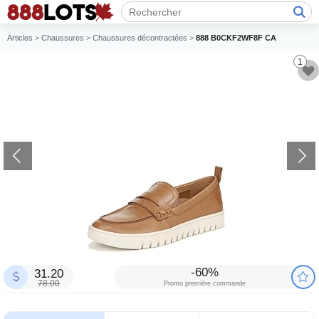
Articles
>
Chaussures
>
Chaussures décontractées
>
888 B0CKF2WF8F CA
1
-60%
31.20
78.00
Promo première commande