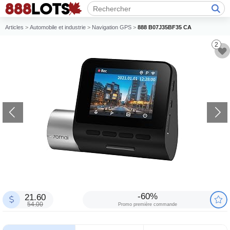
Articles
>
Automobile et industrie
>
Navigation GPS
>
888 B07J35BF35 CA
2
-60%
21.60
54.00
Promo première commande