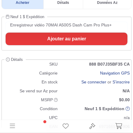
Acheter
Détails
Données Az
Neuf 1 $ Expédition
Enregistreur vidéo 70MAI A500S Dash Cam Pro Plus+
Ajouter au panier
Détails
SKU
888 B07J35BF35 CA
Catégorie
Navigation GPS
En stock
Se connecter
or
S'inscrire
Se vend sur Az pour
N/A
MSRP
$0.00
Condition
Neuf 1 $ Expédition
UPC
n/a
EAN
6971669780906